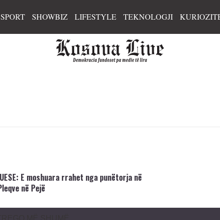
SPORT
SHOWBIZ
LIFESTYLE
TEKNOLOGJI
KURIOZIT
ESE: E moshuara rrahet nga punëtorja në
Pleqve në Pejë
TREGO MË SHUMË