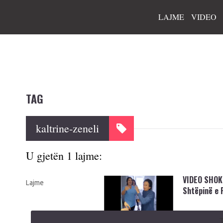
LAJME
VIDEO
TAG
kaltrine-zeneli
U gjetën 1 lajme:
VIDEO SHOKU
Lajme
Shtëpinë e 