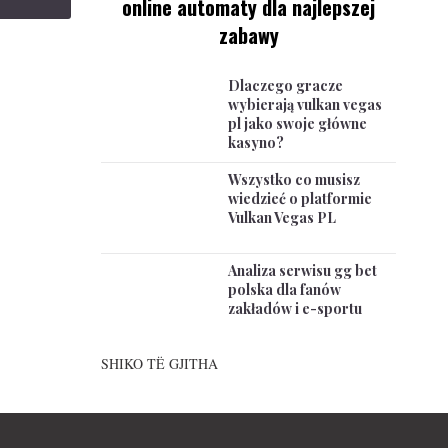
online automaty dla najlepszej
zabawy
Dlaczego gracze
wybierają vulkan vegas
pl jako swoje główne
kasyno?
Wszystko co musisz
wiedzieć o platformie
Vulkan Vegas PL
Analiza serwisu gg bet
polska dla fanów
zakładów i e-sportu
SHIKO TË GJITHA