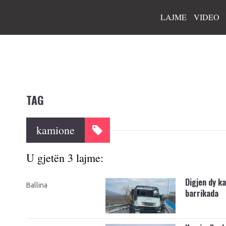
LAJME
VIDEO
TAG
kamione
U gjetën 3 lajme:
Digjen dy ka
Ballina
barrikada