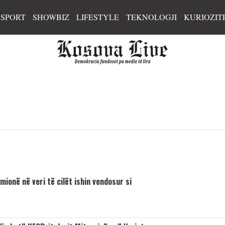
SPORT
SHOWBIZ
LIFESTYLE
TEKNOLOGJI
KURIOZIT
mionë në veri të cilët ishin vendosur si