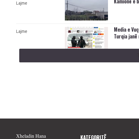
Kamionë e b
Lajme
Media e Vuç
Lajme
Turqia janë
Xheladin Hana
KATEGORITË