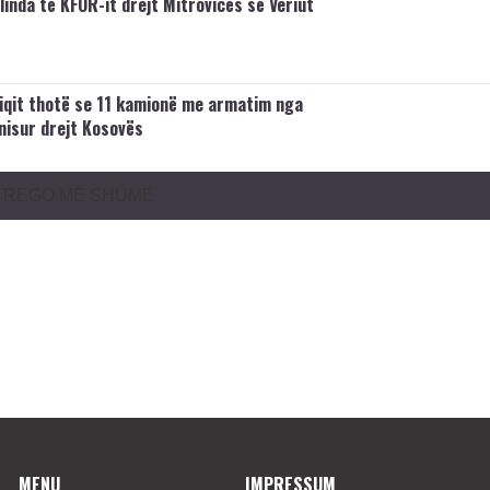
linda të KFOR-it drejt Mitrovicës së Veriut
iqit thotë se 11 kamionë me armatim nga
 nisur drejt Kosovës
TREGO MË SHUMË
MENU
IMPRESSUM