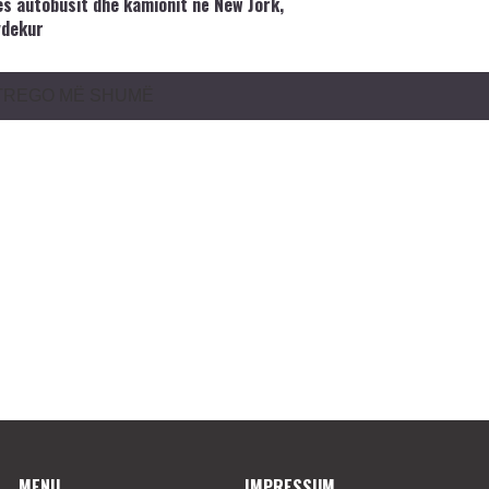
s autobusit dhe kamionit në New Jork,
vdekur
TREGO MË SHUMË
MENU
IMPRESSUM