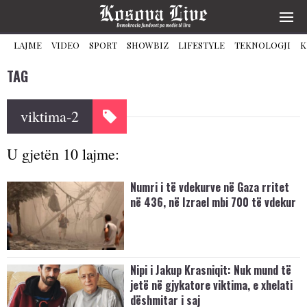
LAJME
VIDEO
SPORT
SHOWBIZ
LIFESTYLE
TEKNOLOGJI
K
TAG
viktima-2
U gjetën 10 lajme:
Numri i të vdekurve në Gaza rritet
në 436, në Izrael mbi 700 të vdekur
Nipi i Jakup Krasniqit: Nuk mund të
jetë në gjykatore viktima, e xhelati
dëshmitar i saj