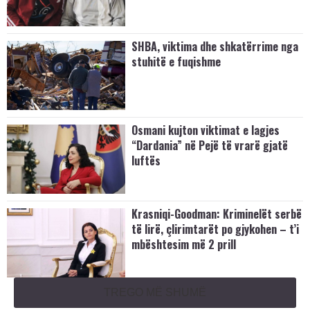
SHBA, viktima dhe shkatërrime nga
stuhitë e fuqishme
Osmani kujton viktimat e lagjes
“Dardania” në Pejë të vrarë gjatë
luftës
Krasniqi-Goodman: Kriminelët serbë
të lirë, çlirimtarët po gjykohen – t’i
mbështesim më 2 prill
TREGO MË SHUMË