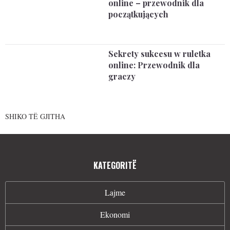
online – przewodnik dla
początkujących
Sekrety sukcesu w ruletka
online: Przewodnik dla
graczy
SHIKO TË GJITHA
KATEGORITË
Lajme
Ekonomi