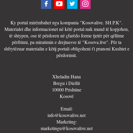
Ky portal mirëmbahet nga kompania "Kosovalive. SH.P.K".
Materialet dhe informacionet në këtë portal nuk mund të kopjohen,
të shtypen, ose të përdoren në çfarëdo forme tjetër për qëllime
përfitimi, pa miratimin e drejtuesve të "Kosova.live". Për ta
shfrytëzuar materialin e këtij portali obligoheni t'i pranoni Kushtet e
përdorimit.
Xheladin Hana
Bregu i Diellit
10000 Prishtine
Kosovë
Email:
info@kosovalive.net
Marketing:
marketingu@kosovalive.net