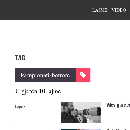
LAJME
VIDEO
TAG
kampionati-botrore
U gjetën 10 lajme:
Vdes gazetar
Lajme