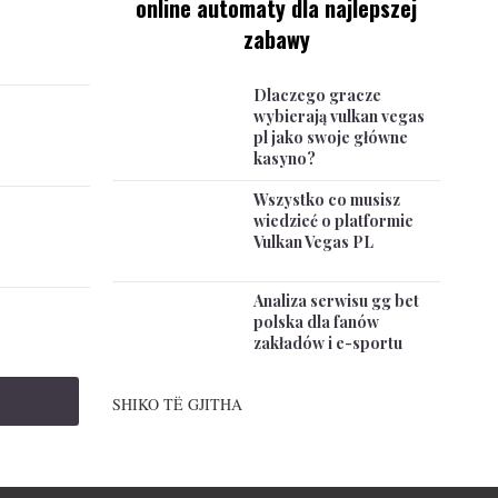
online automaty dla najlepszej
zabawy
Dlaczego gracze
wybierają vulkan vegas
pl jako swoje główne
kasyno?
Wszystko co musisz
wiedzieć o platformie
Vulkan Vegas PL
Analiza serwisu gg bet
polska dla fanów
zakładów i e-sportu
SHIKO TË GJITHA