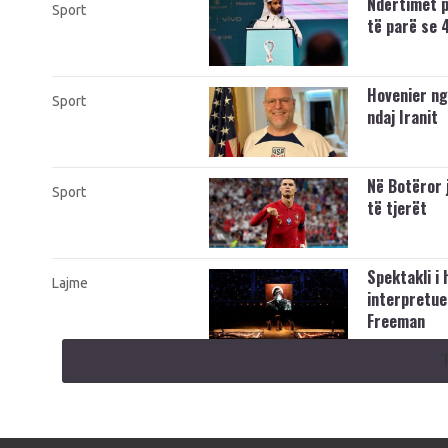
Ndërtimet p
Sport
të parë se 
Hovenier ng
Sport
ndaj Iranit
Në Botëror 
Sport
të tjerët
Spektakli i
Lajme
interpretue
Freeman