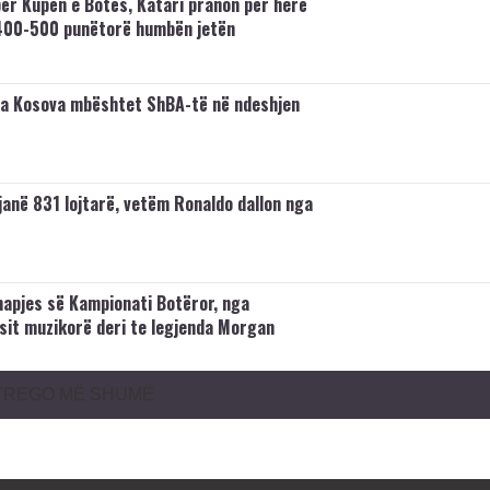
ër Kupën e Botës, Katari pranon për herë
400-500 punëtorë humbën jetën
a Kosova mbështet ShBA-të në ndeshjen
janë 831 lojtarë, vetëm Ronaldo dallon nga
 hapjes së Kampionati Botëror, nga
sit muzikorë deri te legjenda Morgan
TREGO MË SHUMË