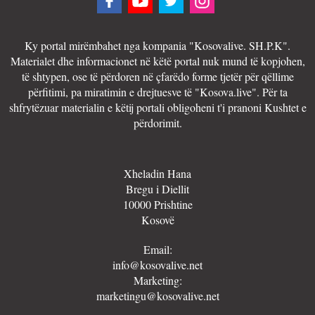
Ky portal mirëmbahet nga kompania "Kosovalive. SH.P.K".
Materialet dhe informacionet në këtë portal nuk mund të kopjohen,
të shtypen, ose të përdoren në çfarëdo forme tjetër për qëllime
përfitimi, pa miratimin e drejtuesve të "Kosova.live". Për ta
shfrytëzuar materialin e këtij portali obligoheni t'i pranoni Kushtet e
përdorimit.
Xheladin Hana
Bregu i Diellit
10000 Prishtine
Kosovë
Email:
info@kosovalive.net
Marketing:
marketingu@kosovalive.net