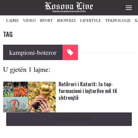
LAJME
VIDEO
SPORT
SHOWBIZ
LIFESTYLE
TEKNOLOGJI
K
TAG
kampioni-boteror
U gjetën 1 lajme:
Botërori i Katarit: Ja top-
formacioni i lojtarëve më të
shtrenjtë
TREGO MË SHUMË