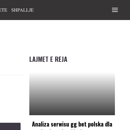
ETE
SHPALLJE
LAJMET E REJA
Analiza serwisu gg bet polska dla