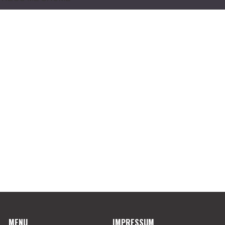
MENU
IMPRESSUM