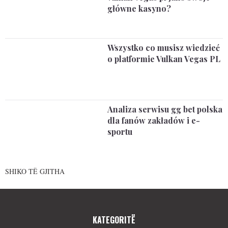
główne kasyno?
Wszystko co musisz wiedzieć
o platformie Vulkan Vegas PL
Analiza serwisu gg bet polska
dla fanów zakładów i e-
sportu
SHIKO TË GJITHA
KATEGORITË