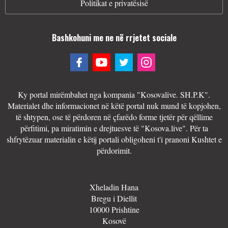
Politikat e privatësisë
Bashkohuni me ne në rrjetet sociale
Ky portal mirëmbahet nga kompania "Kosovalive. SH.P.K".
Materialet dhe informacionet në këtë portal nuk mund të kopjohen,
të shtypen, ose të përdoren në çfarëdo forme tjetër për qëllime
përfitimi, pa miratimin e drejtuesve të "Kosova.live". Për ta
shfrytëzuar materialin e këtij portali obligoheni t'i pranoni Kushtet e
përdorimit.
Xheladin Hana
Bregu i Diellit
10000 Prishtine
Kosovë