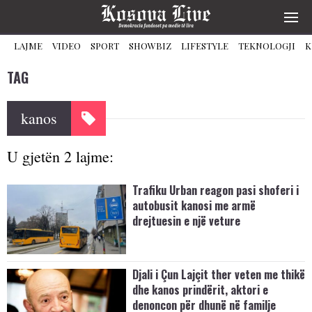
LAJME
VIDEO
SPORT
SHOWBIZ
LIFESTYLE
TEKNOLOGJI
K
TAG
kanos
U gjetën 2 lajme:
Trafiku Urban reagon pasi shoferi i
autobusit kanosi me armë
drejtuesin e një veture
Djali i Çun Lajçit ther veten me thikë
dhe kanos prindërit, aktori e
denoncon për dhunë në familje