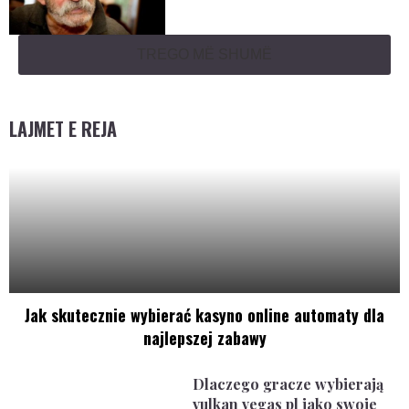
TREGO MË SHUMË
LAJMET E REJA
Jak skutecznie wybierać kasyno online automaty dla
najlepszej zabawy
Dlaczego gracze wybierają
vulkan vegas pl jako swoje