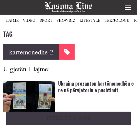
LAJME
VIDEO
SPORT
SHOWBIZ
LIFESTYLE
TEKNOLOGJI
K
TAG
kartemonedhe-2
U gjetën 1 lajme:
Ukraina prezanton kartëmonedhën e
re në përvjetorin e pushtimit
TREGO MË SHUMË