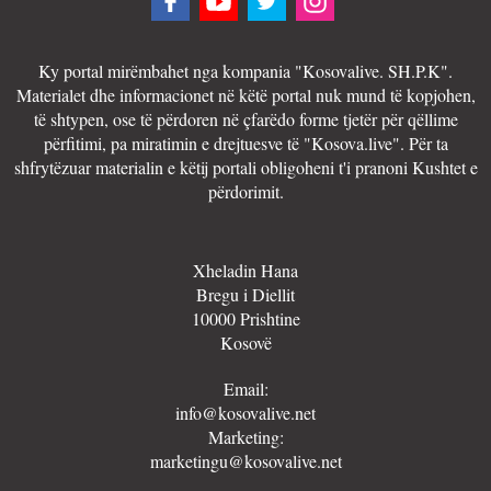
Ky portal mirëmbahet nga kompania "Kosovalive. SH.P.K".
Materialet dhe informacionet në këtë portal nuk mund të kopjohen,
të shtypen, ose të përdoren në çfarëdo forme tjetër për qëllime
përfitimi, pa miratimin e drejtuesve të "Kosova.live". Për ta
shfrytëzuar materialin e këtij portali obligoheni t'i pranoni Kushtet e
përdorimit.
Xheladin Hana
Bregu i Diellit
10000 Prishtine
Kosovë
Email:
info@kosovalive.net
Marketing:
marketingu@kosovalive.net