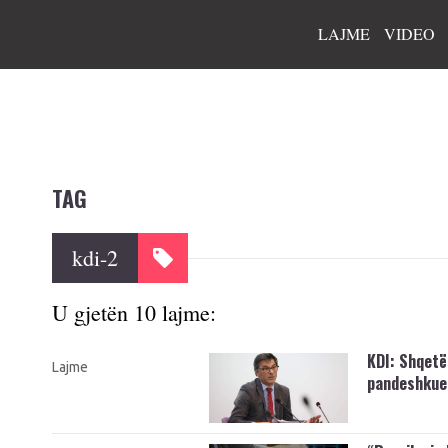
LAJME
VIDEO
TAG
kdi-2
U gjetën 10 lajme:
KDI: Shqetë
Lajme
pandeshkues