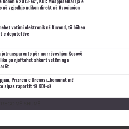
në kohën e 2013-ës”, KDI: Mospjesëmarrja e
e në zgjedhje ndikon direkt në Asociacion
thehet votimi elektronik në Kuvend, të bëhen
at e deputetëve
a jotransparente për marrëveshjen Kosovë
bliku po njoftohet shkurt vetëm nga
arët
ipjani, Prizreni e Drenasi…komunat më
e sipas raportit të KDI-së
TREGO MË SHUMË