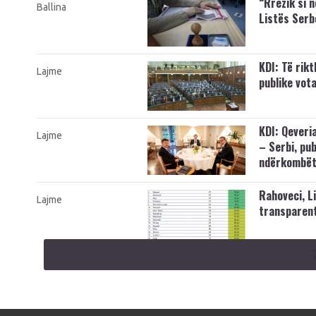
“Rrezik si 
Ballina
Listës Serb
KDI: Të rik
Lajme
publike vot
KDI: Qeveri
Lajme
– Serbi, pu
ndërkombët
Rahoveci, L
Lajme
transparent