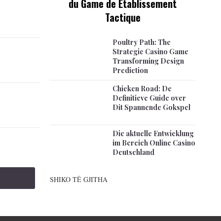
du Game de Établissement
Tactique
Poultry Path: The
Strategic Casino Game
Transforming Design
Prediction
Chicken Road: De
Definitieve Guide over
Dit Spannende Gokspel
Die aktuelle Entwicklung
im Bereich Online Casino
Deutschland
SHIKO TË GJITHA