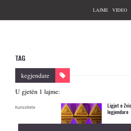
LAJME
VIDEO
TAG
kegjendare
U gjetën 1 lajme:
Ligjet e Zv
Kuriozitete
legjendare