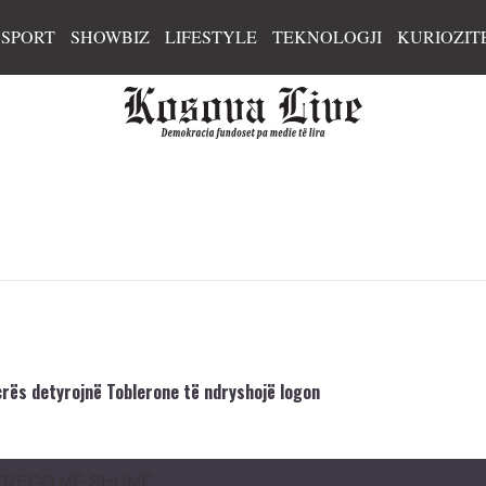
SPORT
SHOWBIZ
LIFESTYLE
TEKNOLOGJI
KURIOZIT
icrës detyrojnë Toblerone të ndryshojë logon
TREGO MË SHUMË