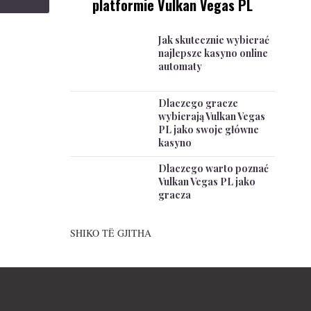
platformie Vulkan Vegas PL
Jak skutecznie wybierać
najlepsze kasyno online
automaty
Dlaczego gracze
wybierają Vulkan Vegas
PL jako swoje główne
kasyno
Dlaczego warto poznać
Vulkan Vegas PL jako
gracza
SHIKO TË GJITHA