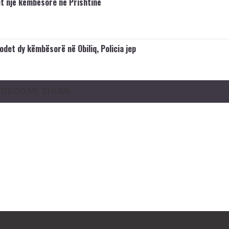
t një këmbësore në Prishtinë
odet dy këmbësorë në Obiliq, Policia jep
TREGO MË SHUMË