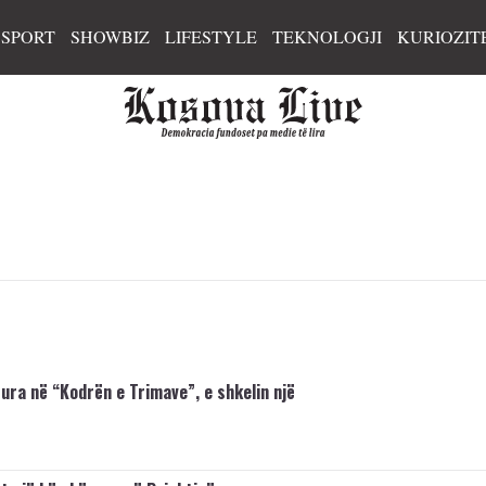
SPORT
SHOWBIZ
LIFESTYLE
TEKNOLOGJI
KURIOZIT
ura në “Kodrën e Trimave”, e shkelin një