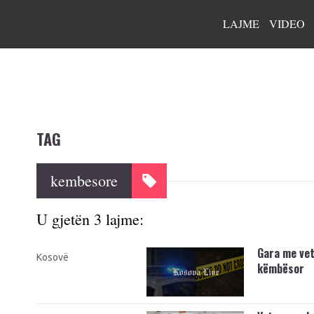
LAJME
VIDEO
TAG
kembesore
U gjetën 3 lajme:
Gara me vet
Kosovë
këmbësor