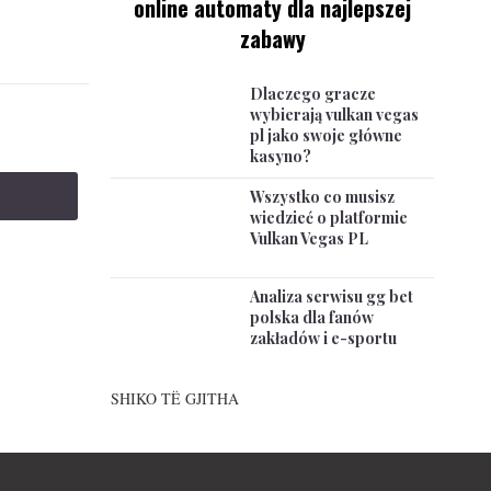
online automaty dla najlepszej
zabawy
Dlaczego gracze
wybierają vulkan vegas
pl jako swoje główne
kasyno?
Wszystko co musisz
wiedzieć o platformie
Vulkan Vegas PL
Analiza serwisu gg bet
polska dla fanów
zakładów i e-sportu
SHIKO TË GJITHA