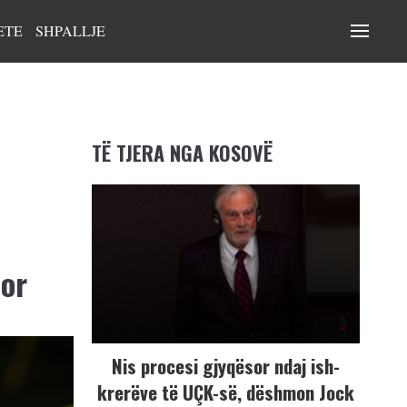
ETE
SHPALLJE
TË TJERA NGA KOSOVË
sor
Nis procesi gjyqësor ndaj ish-
krerëve të UÇK-së, dëshmon Jock