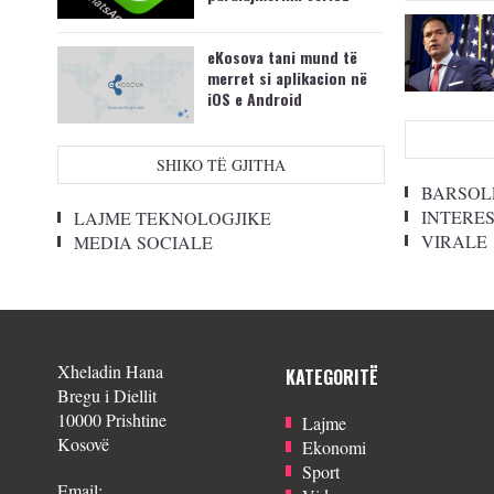
eKosova tani mund të
merret si aplikacion në
iOS e Android
SHIKO TË GJITHA
BARSOL
INTERE
LAJME TEKNOLOGJIKE
VIRALE
MEDIA SOCIALE
Xheladin Hana
KATEGORITË
Bregu i Diellit
10000 Prishtine
Lajme
Kosovë
Ekonomi
Sport
Email: