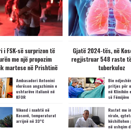
i i FSK-së surprizon të
Gjatë 2024-tës, në Kos
urën me një propozim
regjistruar 548 raste t
k martese në Prishtinë
tuberkuloz
Ambasadori Antonini
Bie ndjeshëm
vlerëson angazhimin e
pritjes për 
ushtarëve italianë në
në Klinikën 
KFOR
së Fëmijëve
Vikend i nxehtë në
Rastet me i
Kosovë, temperaturat
virale, qytet
arrijnë në 33°C
këshillohen 
në ushqim d