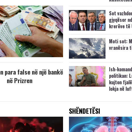
Sot vazhdo
gjyqësor nd
krerëve të
Moti sot: M
vranësira 
Ish-komand
 para false në një bankë
politikan: 
në Prizren
kujton fjalë
lokja në lu
SHËNDETËSI