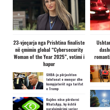
23-vjeçarja nga Prishtina finaliste
Ushtar
në çmimin global “Cybersecurity
dash
Woman of the Year 2025”, votimi i
romanti
hapur
SHBA-ja përjashton
telefonat e mençur dhe
kompjuterët nga tarifat
e Trump
Kujdes nëse përdorni
WhatsApp, ky është
paralajmërimi serioz