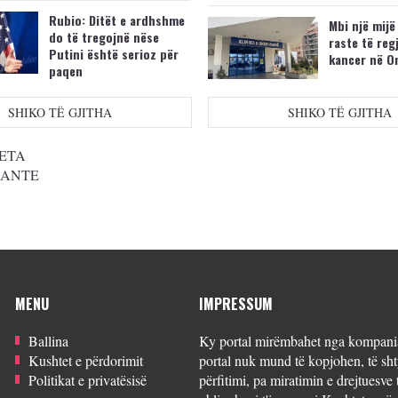
Rubio: Ditët e ardhshme
Mbi një mijë
do të tregojnë nëse
raste të reg
Putini është serioz për
kancer në O
paqen
SHIKO TË GJITHA
SHIKO TË GJITHA
ETA
SANTE
MENU
IMPRESSUM
Ballina
Ky portal mirëmbahet nga kompania
Kushtet e përdorimit
portal nuk mund të kopjohen, të sht
Politikat e privatësisë
përfitimi, pa miratimin e drejtuesve 