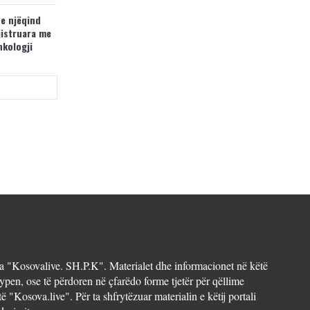
 e njëqind
jistruara me
nkologji
 "Kosovalive. SH.P.K". Materialet dhe informacionet në këtë
ypen, ose të përdoren në çfarëdo forme tjetër për qëllime
të "Kosova.live". Për ta shfrytëzuar materialin e këtij portali