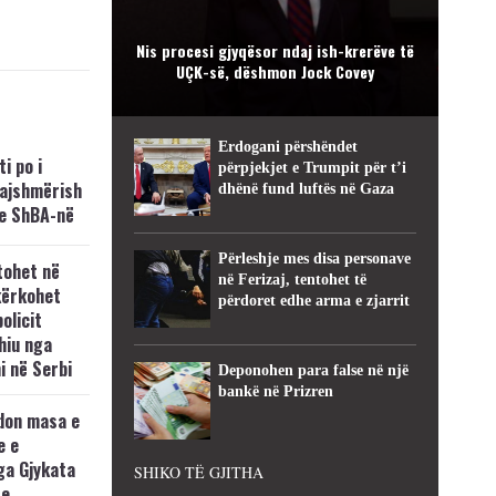
Nis procesi gjyqësor ndaj ish-krerëve të
UÇK-së, dëshmon Jock Covey
Erdogani përshëndet
i po i
përpjekjet e Trumpit për t’i
kajshmërish
dhënë fund luftës në Gaza
e ShBA-në
Përleshje mes disa personave
tohet në
në Ferizaj, tentohet të
kërkohet
përdoret edhe arma e zjarrit
policit
hiu nga
i në Serbi
Deponohen para false në një
bankë në Prizren
don masa e
e e
ga Gjykata
SHIKO TË GJITHA
se