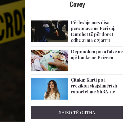
Covey
Përleshje mes disa
personave në Ferizaj,
tentohet të përdoret
edhe arma e zjarrit
Deponohen para false në
një bankë në Prizren
Çitaku: Kurti po i
rrezikon skajshmërish
raportet me ShBA-në
SHIKO TË GJITHA