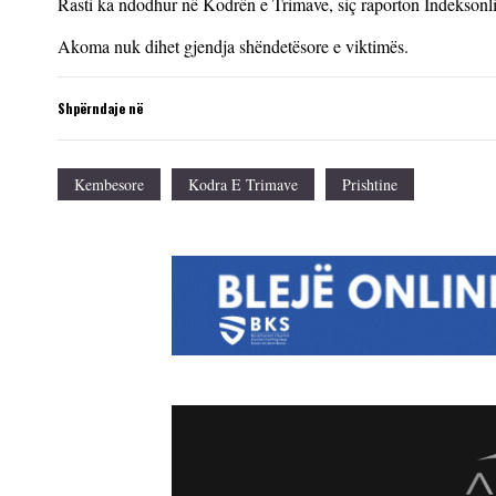
Rasti ka ndodhur në Kodrën e Trimave, siç raporton Indeksonlin
Akoma nuk dihet gjendja shëndetësore e viktimës.
Shpërndaje në
Kembesore
Kodra E Trimave
Prishtine