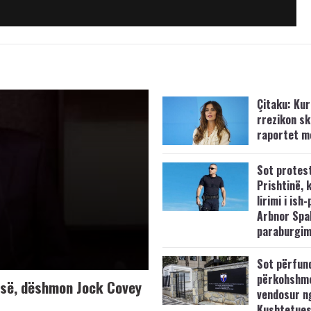
Çitaku: Kurt
rrezikon s
raportet m
Sot protes
Prishtinë, 
lirimi i ish-
Arbnor Spa
paraburgim
Sot përfun
përkohshm
K-së, dëshmon Jock Covey
vendosur n
Kushtetue