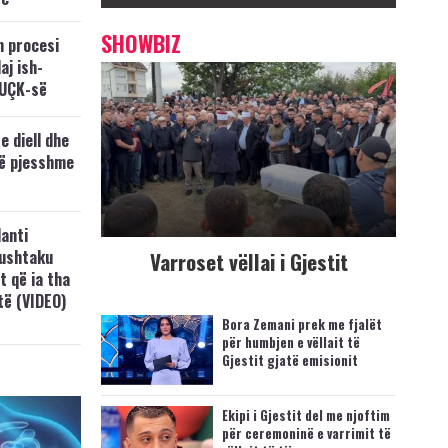
SHOWBIZ
n procesi
aj ish-
 UÇK-së
e diell dhe
të pjesshme
anti
Lushtaku
Varroset vëllai i Gjestit
t që ia tha
ftë (VIDEO)
Bora Zemani prek me fjalët
për humbjen e vëllait të
Gjestit gjatë emisionit
Ekipi i Gjestit del me njoftim
për ceremoninë e varrimit të