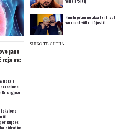
vëllait të tij
Humbi jetën në aksident, sot
varroset vëllai i Gjestit
SHIKO TË GJITHA
ovë janë
ë reja me
 lista e
operacione
e Kirurgjisë
nfeksione
arët
për kujdes
he hidratim