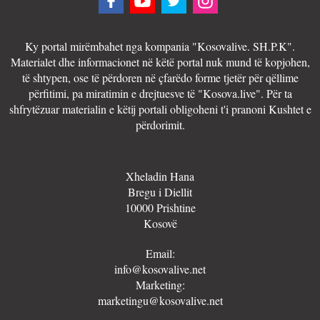
Ky portal mirëmbahet nga kompania "Kosovalive. SH.P.K".
Materialet dhe informacionet në këtë portal nuk mund të kopjohen,
të shtypen, ose të përdoren në çfarëdo forme tjetër për qëllime
përfitimi, pa miratimin e drejtuesve të "Kosova.live". Për ta
shfrytëzuar materialin e këtij portali obligoheni t'i pranoni Kushtet e
përdorimit.
Xheladin Hana
Bregu i Diellit
10000 Prishtine
Kosovë
Email:
info@kosovalive.net
Marketing:
marketingu@kosovalive.net