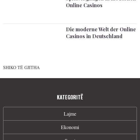
Online Casinos
Die moderne Welt der Online
Casinos in Deutschland
SHIKO TË GJITHA
KATEGORITË
Lajme
Ekonomi