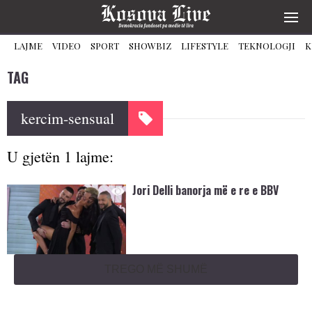
LAJME
VIDEO
SPORT
SHOWBIZ
LIFESTYLE
TEKNOLOGJI
K
TAG
kercim-sensual
U gjetën 1 lajme:
Jori Delli banorja më e re e BBV
TREGO MË SHUMË