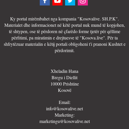
Ky portal mirëmbahet nga kompania "Kosovalive. SH.P.K".
Materialet dhe informacionet në këtë portal nuk mund të kopjohen,
të shtypen, ose të përdoren në çfarëdo forme tjetër për qëllime
përfitimi, pa miratimin e drejtuesve të "Kosova.live". Për ta
shfrytëzuar materialin e këtij portali obligoheni t'i pranoni Kushtet e
përdorimit.
Xheladin Hana
Bregu i Diellit
10000 Prishtine
Kosovë
Email:
info@kosovalive.net
Marketing:
marketingu@kosovalive.net