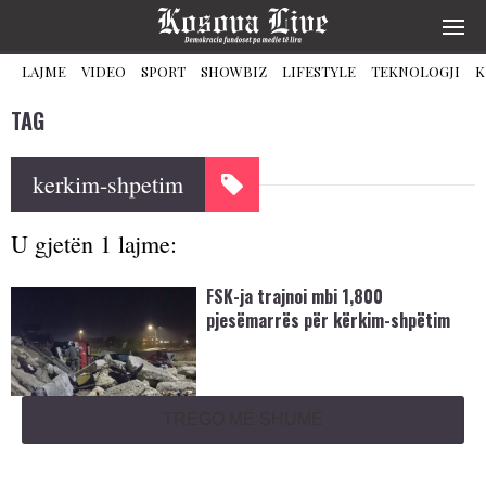
LAJME
VIDEO
SPORT
SHOWBIZ
LIFESTYLE
TEKNOLOGJI
K
TAG
kerkim-shpetim
U gjetën 1 lajme:
FSK-ja trajnoi mbi 1,800
pjesëmarrës për kërkim-shpëtim
TREGO MË SHUMË