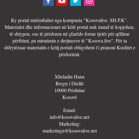
Ky portal mirëmbahet nga kompania "Kosovalive. SH.P.K".
Materialet dhe informacionet në këtë portal nuk mund të kopjohen,
të shtypen, ose të përdoren në çfarëdo forme tjetër për qëllime
përfitimi, pa miratimin e drejtuesve të "Kosova.live". Për ta
shfrytëzuar materialin e këtij portali obligoheni t'i pranoni Kushtet e
përdorimit.
Xheladin Hana
Bregu i Diellit
10000 Prishtine
Kosovë
Email:
info@kosovalive.net
Marketing:
marketingu@kosovalive.net