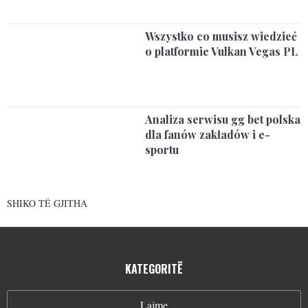
Wszystko co musisz wiedzieć
o platformie Vulkan Vegas PL
Analiza serwisu gg bet polska
dla fanów zakładów i e-
sportu
SHIKO TË GJITHA
KATEGORITË
Lajme