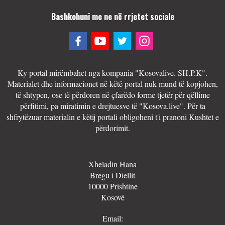
Bashkohuni me ne në rrjetet sociale
Ky portal mirëmbahet nga kompania "Kosovalive. SH.P.K".
Materialet dhe informacionet në këtë portal nuk mund të kopjohen,
të shtypen, ose të përdoren në çfarëdo forme tjetër për qëllime
përfitimi, pa miratimin e drejtuesve të "Kosova.live". Për ta
shfrytëzuar materialin e këtij portali obligoheni t'i pranoni Kushtet e
përdorimit.
Xheladin Hana
Bregu i Diellit
10000 Prishtine
Kosovë
Email: