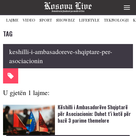
LAJME
VIDEO
SPORT
SHOWBIZ
LIFESTYLE
TEKNOLOGJI
K
TAG
keshilli-i-ambasadoreve-shqiptare-per-
asociacionin
U gjetën 1 lajme:
Këshilli i Ambasadorëve Shqiptarë
për Asociacionin: Duhet t’i ketë për
bazë 3 parime themelore