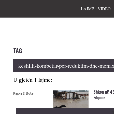
LAJME
VIDEO
TAG
keshilli-kombetar-per-reduktim-dhe-menax
U gjetën 1 lajme:
Shkon në 49
Rajon & Botë
Filipine