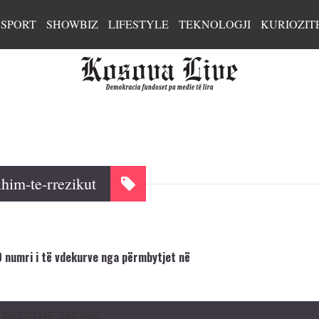
SPORT
SHOWBIZ
LIFESTYLE
TEKNOLOGJI
KURIOZIT
him-te-rrezikut
 numri i të vdekurve nga përmbytjet në
TREGO MË SHUMË