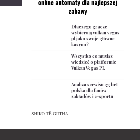
online automaty dla najlepszej
zabawy
Dlaczego gracze
wybierają vulkan vegas
pl jako swoje główne
kasyno?
Wszystko co musisz
wiedzieć o platformie
Vulkan Vegas PL
Analiza serwisu gg bet
polska dla fanów
zakładów i e-sportu
SHIKO TË GJITHA