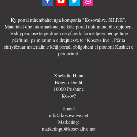
Ky portal mirëmbahet nga kompania "Kosovalive. SH.P.K".
Materialet dhe informacionet në këtë portal nuk mund të kopjohen,
të shtypen, ose të përdoren në çfarëdo forme tjetër për qëllime
përfitimi, pa miratimin e drejtuesve të "Kosova.live". Për ta
shfrytëzuar materialin e këtij portali obligoheni t'i pranoni Kushtet e
përdorimit.
Xheladin Hana
Bregu i Diellit
10000 Prishtine
Kosovë
Email:
info@kosovalive.net
Marketing:
marketingu@kosovalive.net