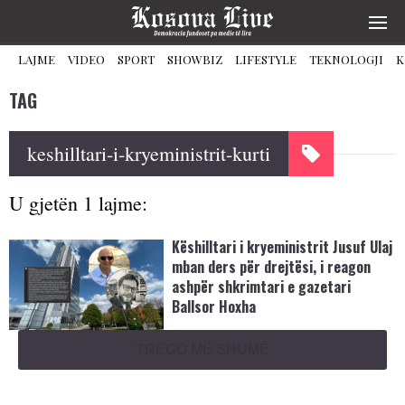
LAJME
VIDEO
SPORT
SHOWBIZ
LIFESTYLE
TEKNOLOGJI
K
TAG
keshilltari-i-kryeministrit-kurti
U gjetën 1 lajme:
Këshilltari i kryeministrit Jusuf Ulaj
mban ders për drejtësi, i reagon
ashpër shkrimtari e gazetari
Ballsor Hoxha
TREGO MË SHUMË