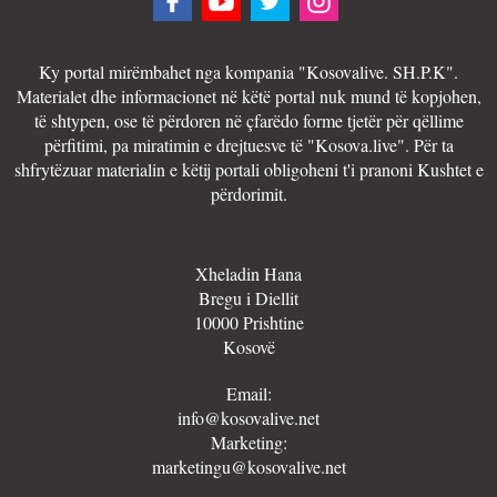
Ky portal mirëmbahet nga kompania "Kosovalive. SH.P.K".
Materialet dhe informacionet në këtë portal nuk mund të kopjohen,
të shtypen, ose të përdoren në çfarëdo forme tjetër për qëllime
përfitimi, pa miratimin e drejtuesve të "Kosova.live". Për ta
shfrytëzuar materialin e këtij portali obligoheni t'i pranoni Kushtet e
përdorimit.
Xheladin Hana
Bregu i Diellit
10000 Prishtine
Kosovë
Email:
info@kosovalive.net
Marketing:
marketingu@kosovalive.net