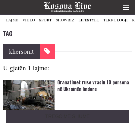
LAJME
VIDEO
SPORT
SHOWBIZ
LIFESTYLE
TEKNOLOGJI
K
TAG
khersonit
U gjetën 1 lajme:
Granatimet ruse vrasin 10 persona
në Ukrainën lindore
TREGO MË SHUMË