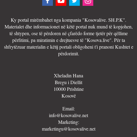
Ky portal mirëmbahet nga kompania "Kosovalive. SH.P.K".
Materialet dhe informacionet në këtë portal nuk mund të kopjohen,
të shtypen, ose të përdoren në çfarëdo forme tjetër për qëllime
përfitimi, pa miratimin e drejtuesve të "Kosova.live". Për ta
shfrytëzuar materialin e këtij portali obligoheni t'i pranoni Kushtet e
përdorimit.
Xheladin Hana
Bregu i Diellit
10000 Prishtine
Kosovë
Email:
info@kosovalive.net
Marketing:
marketingu@kosovalive.net