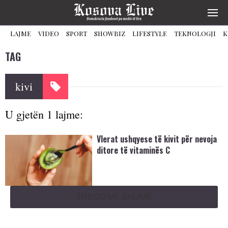
LAJME
VIDEO
SPORT
SHOWBIZ
LIFESTYLE
TEKNOLOGJI
K
TAG
kivi
U gjetën 1 lajme:
Vlerat ushqyese të kivit për nevoja
ditore të vitaminës C
TREGO MË SHUMË