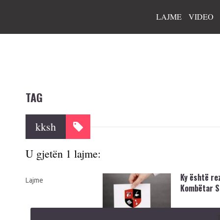
LAJME
VIDEO
TAG
kksh
U gjetën 1 lajme:
Ky është rez
Lajme
Kombëtar S