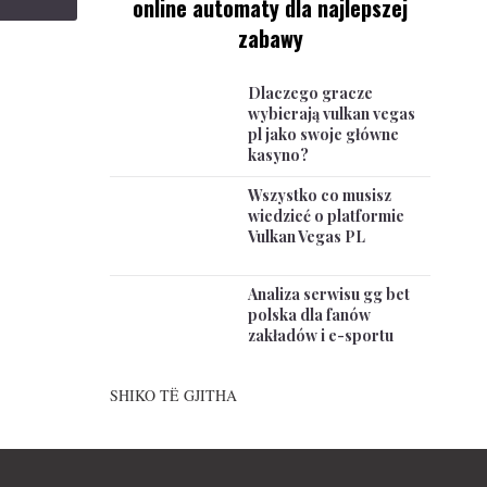
online automaty dla najlepszej
zabawy
Dlaczego gracze
wybierają vulkan vegas
pl jako swoje główne
kasyno?
Wszystko co musisz
wiedzieć o platformie
Vulkan Vegas PL
Analiza serwisu gg bet
polska dla fanów
zakładów i e-sportu
SHIKO TË GJITHA