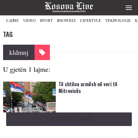
LAJME
VIDEO
SPORT
SHOWBIZ
LIFESTYLE
TEKNOLOGJI
K
TAG
kldmnj
U gjetën 1 lajme:
Të shtëna armësh në veri të
Mitrovicës
TREGO MË SHUMË