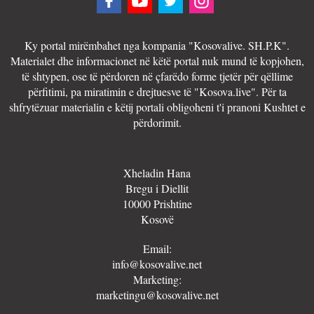
Ky portal mirëmbahet nga kompania "Kosovalive. SH.P.K".
Materialet dhe informacionet në këtë portal nuk mund të kopjohen,
të shtypen, ose të përdoren në çfarëdo forme tjetër për qëllime
përfitimi, pa miratimin e drejtuesve të "Kosova.live". Për ta
shfrytëzuar materialin e këtij portali obligoheni t'i pranoni Kushtet e
përdorimit.
Xheladin Hana
Bregu i Diellit
10000 Prishtine
Kosovë
Email:
info@kosovalive.net
Marketing:
marketingu@kosovalive.net