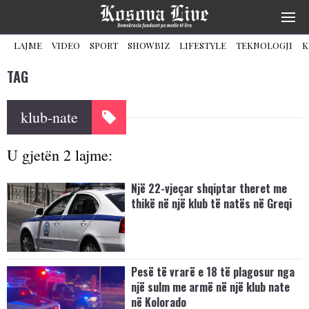
LAJME
VIDEO
SPORT
SHOWBIZ
LIFESTYLE
TEKNOLOGJI
K
TAG
klub-nate
U gjetën 2 lajme:
Një 22-vjeçar shqiptar theret me
thikë në një klub të natës në Greqi
Pesë të vrarë e 18 të plagosur nga
një sulm me armë në një klub nate
në Kolorado