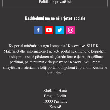
Politikat e privatësisë
Bashkohuni me ne në rrjetet sociale
Ky portal mirëmbahet nga kompania "Kosovalive. SH.P.K".
Materialet dhe informacionet në këtë portal nuk mund të kopjohen,
të shtypen, ose të përdoren në çfarëdo forme tjetër për qëllime
përfitimi, pa miratimin e drejtuesve të "Kosova.live". Për ta
shfrytëzuar materialin e këtij portali obligoheni t'i pranoni Kushtet e
përdorimit.
Xheladin Hana
Bregu i Diellit
10000 Prishtine
Kosovë