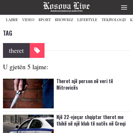
LAJME
VIDEO
SPORT
SHOWBIZ
LIFESTYLE
TEKNOLOGJI
K
TAG
theret
U gjetën 5 lajme:
Theret një person në veri të
Mitrovicës
Një 22-vjeçar shqiptar theret me
thikë në një klub të natës në Greqi