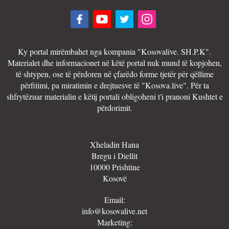
Ky portal mirëmbahet nga kompania "Kosovalive. SH.P.K".
Materialet dhe informacionet në këtë portal nuk mund të kopjohen,
të shtypen, ose të përdoren në çfarëdo forme tjetër për qëllime
përfitimi, pa miratimin e drejtuesve të "Kosova.live". Për ta
shfrytëzuar materialin e këtij portali obligoheni t'i pranoni Kushtet e
përdorimit.
Xheladin Hana
Bregu i Diellit
10000 Prishtine
Kosovë
Email:
info@kosovalive.net
Marketing: