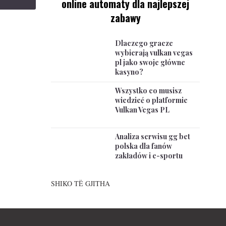
online automaty dla najlepszej
zabawy
Dlaczego gracze
wybierają vulkan vegas
pl jako swoje główne
kasyno?
Wszystko co musisz
wiedzieć o platformie
Vulkan Vegas PL
Analiza serwisu gg bet
polska dla fanów
zakładów i e-sportu
SHIKO TË GJITHA