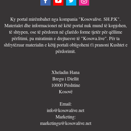
Ky portal mirëmbahet nga kompania "Kosovalive. SH.P.K".
Materialet dhe informacionet në këtë portal nuk mund të kopjohen,
të shtypen, ose të përdoren në çfarëdo forme tjetër për qëllime
përfitimi, pa miratimin e drejtuesve të "Kosova.live". Për ta
shfrytëzuar materialin e këtij portali obligoheni t'i pranoni Kushtet e
përdorimit.
Xheladin Hana
Bregu i Diellit
10000 Prishtine
Kosovë
Email:
info@kosovalive.net
Marketing:
marketingu@kosovalive.net