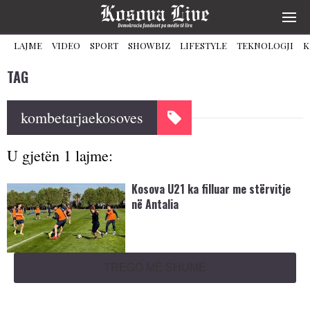
LAJME
VIDEO
SPORT
SHOWBIZ
LIFESTYLE
TEKNOLOGJI
K
TAG
kombetarjaekosoves
U gjetën 1 lajme:
Kosova U21 ka filluar me stërvitje
në Antalia
TREGO MË SHUMË