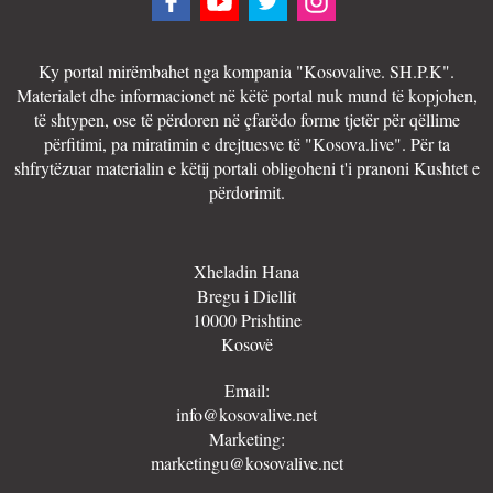
Ky portal mirëmbahet nga kompania "Kosovalive. SH.P.K".
Materialet dhe informacionet në këtë portal nuk mund të kopjohen,
të shtypen, ose të përdoren në çfarëdo forme tjetër për qëllime
përfitimi, pa miratimin e drejtuesve të "Kosova.live". Për ta
shfrytëzuar materialin e këtij portali obligoheni t'i pranoni Kushtet e
përdorimit.
Xheladin Hana
Bregu i Diellit
10000 Prishtine
Kosovë
Email:
info@kosovalive.net
Marketing:
marketingu@kosovalive.net