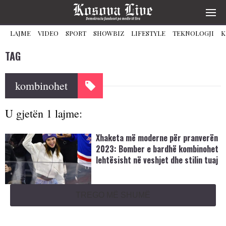
LAJME
VIDEO
SPORT
SHOWBIZ
LIFESTYLE
TEKNOLOGJI
K
TAG
kombinohet
U gjetën 1 lajme:
Xhaketa më moderne për pranverën
2023: Bomber e bardhë kombinohet
lehtësisht në veshjet dhe stilin tuaj
TREGO MË SHUMË