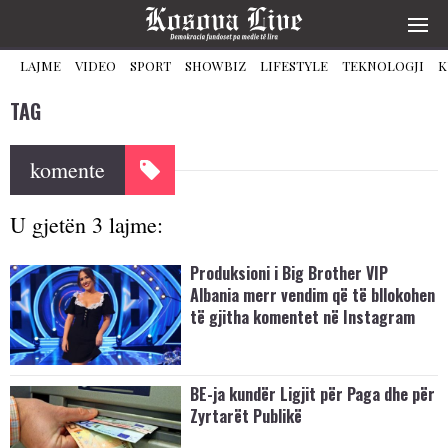
LAJME
VIDEO
SPORT
SHOWBIZ
LIFESTYLE
TEKNOLOGJI
K
TAG
komente
U gjetën 3 lajme:
Produksioni i Big Brother VIP
Albania merr vendim që të bllokohen
të gjitha komentet në Instagram
BE-ja kundër Ligjit për Paga dhe për
Zyrtarët Publikë