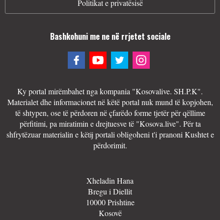
Politikat e privatësisë
Bashkohuni me ne në rrjetet sociale
Ky portal mirëmbahet nga kompania "Kosovalive. SH.P.K".
Materialet dhe informacionet në këtë portal nuk mund të kopjohen,
të shtypen, ose të përdoren në çfarëdo forme tjetër për qëllime
përfitimi, pa miratimin e drejtuesve të "Kosova.live". Për ta
shfrytëzuar materialin e këtij portali obligoheni t'i pranoni Kushtet e
përdorimit.
Xheladin Hana
Bregu i Diellit
10000 Prishtine
Kosovë