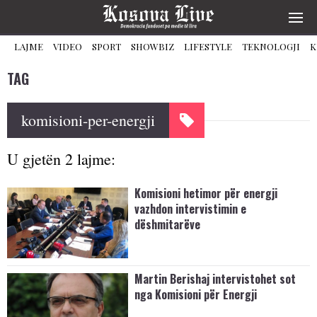
LAJME
VIDEO
SPORT
SHOWBIZ
LIFESTYLE
TEKNOLOGJI
K
TAG
komisioni-per-energji
U gjetën 2 lajme:
Komisioni hetimor për energji
vazhdon intervistimin e
dëshmitarëve
Martin Berishaj intervistohet sot
nga Komisioni për Energji