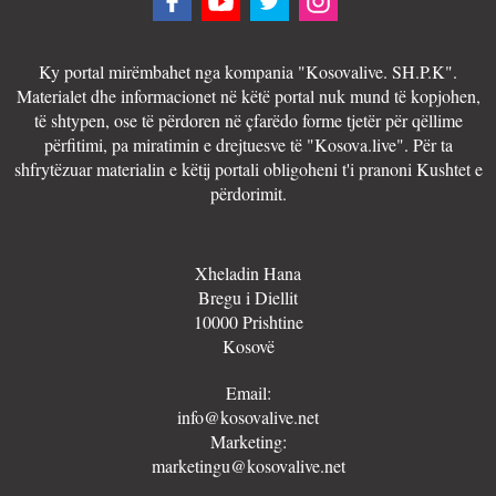
Ky portal mirëmbahet nga kompania "Kosovalive. SH.P.K".
Materialet dhe informacionet në këtë portal nuk mund të kopjohen,
të shtypen, ose të përdoren në çfarëdo forme tjetër për qëllime
përfitimi, pa miratimin e drejtuesve të "Kosova.live". Për ta
shfrytëzuar materialin e këtij portali obligoheni t'i pranoni Kushtet e
përdorimit.
Xheladin Hana
Bregu i Diellit
10000 Prishtine
Kosovë
Email:
info@kosovalive.net
Marketing:
marketingu@kosovalive.net