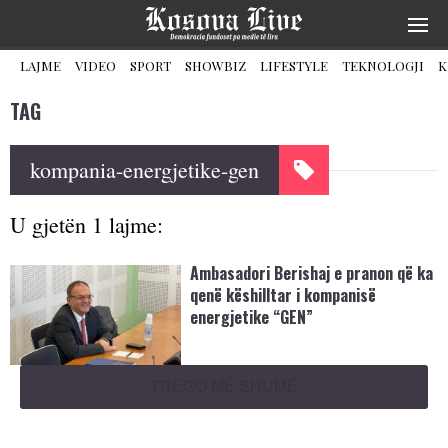
LAJME
VIDEO
SPORT
SHOWBIZ
LIFESTYLE
TEKNOLOGJI
K
TAG
kompania-energjetike-gen
U gjetën 1 lajme:
Ambasadori Berishaj e pranon që ka
qenë këshilltar i kompanisë
energjetike “GEN”
TREGO MË SHUMË