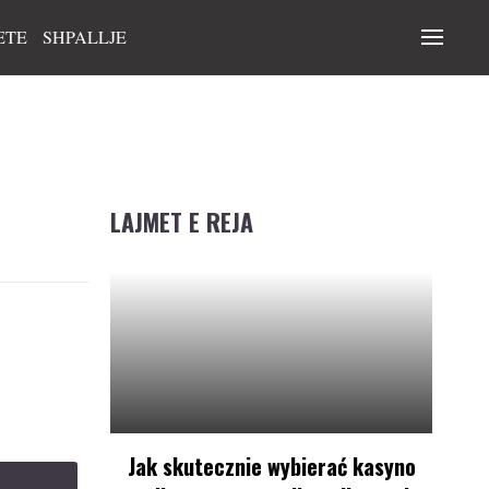
ETE
SHPALLJE
LAJMET E REJA
Jak skutecznie wybierać kasyno