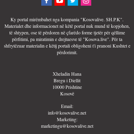
Ky portal mirëmbahet nga kompania "Kosovalive. SH.P.K".
Materialet dhe informacionet në këtë portal nuk mund të kopjohen,
të shtypen, ose të përdoren në çfarëdo forme tjetër për qëllime
përfitimi, pa miratimin e drejtuesve të "Kosova.live". Për ta
shfrytëzuar materialin e këtij portali obligoheni t'i pranoni Kushtet e
përdorimit.
Xheladin Hana
Bregu i Diellit
10000 Prishtine
Kosovë
Email:
info@kosovalive.net
Marketing:
marketingu@kosovalive.net