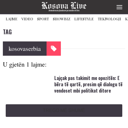
LAJME
VIDEO
SPORT
SHOWBIZ
LIFESTYLE
TEKNOLOGJI
K
TAG
kosovaserbia
U gjetën 1 lajme:
Lajçak pas takimit me opozitën: E
bëra të qartë, presim që dialogu të
vendoset mbi politikat ditore
TREGO MË SHUMË