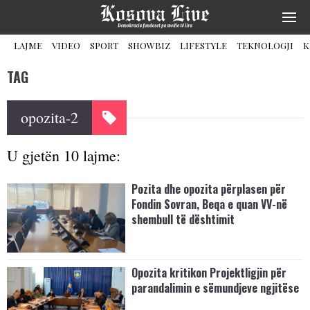
LAJME
VIDEO
SPORT
SHOWBIZ
LIFESTYLE
TEKNOLOGJI
K
TAG
opozita-2
U gjetën 10 lajme:
Pozita dhe opozita përplasen për
Fondin Sovran, Beqa e quan VV-në
shembull të dështimit
Opozita kritikon Projektligjin për
parandalimin e sëmundjeve ngjitëse