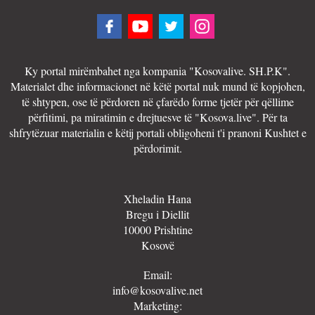
Ky portal mirëmbahet nga kompania "Kosovalive. SH.P.K".
Materialet dhe informacionet në këtë portal nuk mund të kopjohen,
të shtypen, ose të përdoren në çfarëdo forme tjetër për qëllime
përfitimi, pa miratimin e drejtuesve të "Kosova.live". Për ta
shfrytëzuar materialin e këtij portali obligoheni t'i pranoni Kushtet e
përdorimit.
Xheladin Hana
Bregu i Diellit
10000 Prishtine
Kosovë
Email:
info@kosovalive.net
Marketing: