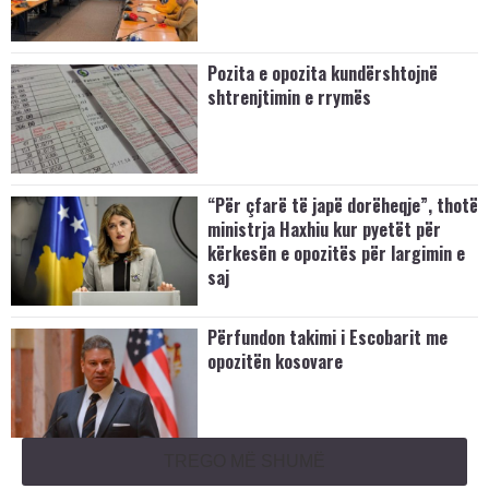
Pozita e opozita kundërshtojnë
shtrenjtimin e rrymës
“Për çfarë të japë dorëheqje”, thotë
ministrja Haxhiu kur pyetët për
kërkesën e opozitës për largimin e
saj
Përfundon takimi i Escobarit me
opozitën kosovare
TREGO MË SHUMË