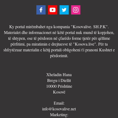
Ky portal mirëmbahet nga kompania "Kosovalive. SH.P.K".
Materialet dhe informacionet në këtë portal nuk mund të kopjohen,
të shtypen, ose të përdoren në çfarëdo forme tjetër për qëllime
përfitimi, pa miratimin e drejtuesve të "Kosova.live". Për ta
shfrytëzuar materialin e këtij portali obligoheni t'i pranoni Kushtet e
përdorimit.
Xheladin Hana
Bregu i Diellit
10000 Prishtine
Kosovë
Email:
info@kosovalive.net
Marketing: