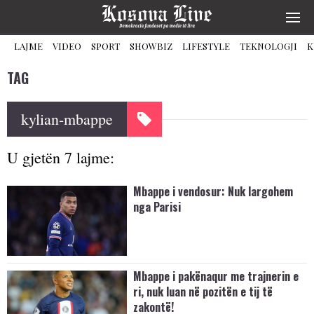
LAJME
VIDEO
SPORT
SHOWBIZ
LIFESTYLE
TEKNOLOGJI
K
TAG
kylian-mbappe
U gjetën 7 lajme:
Mbappe i vendosur: Nuk largohem
nga Parisi
Mbappe i pakënaqur me trajnerin e
ri, nuk luan në pozitën e tij të
zakontë!