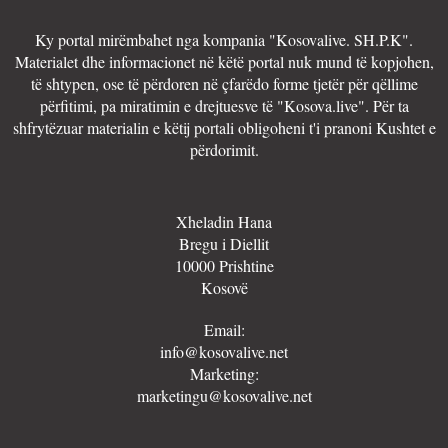
Ky portal mirëmbahet nga kompania "Kosovalive. SH.P.K".
Materialet dhe informacionet në këtë portal nuk mund të kopjohen,
të shtypen, ose të përdoren në çfarëdo forme tjetër për qëllime
përfitimi, pa miratimin e drejtuesve të "Kosova.live". Për ta
shfrytëzuar materialin e këtij portali obligoheni t'i pranoni Kushtet e
përdorimit.
Xheladin Hana
Bregu i Diellit
10000 Prishtine
Kosovë
Email:
info@kosovalive.net
Marketing:
marketingu@kosovalive.net