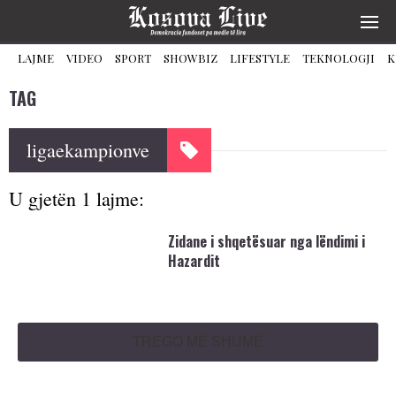
LAJME
VIDEO
SPORT
SHOWBIZ
LIFESTYLE
TEKNOLOGJI
K
TAG
ligaekampionve
U gjetën 1 lajme:
Zidane i shqetësuar nga lëndimi i
Hazardit
TREGO MË SHUMË