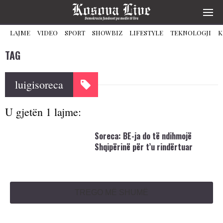
LAJME
VIDEO
SPORT
SHOWBIZ
LIFESTYLE
TEKNOLOGJI
K
TAG
luigisoreca
U gjetën 1 lajme:
Soreca: BE-ja do të ndihmojë
Shqipërinë për t’u rindërtuar
TREGO MË SHUMË