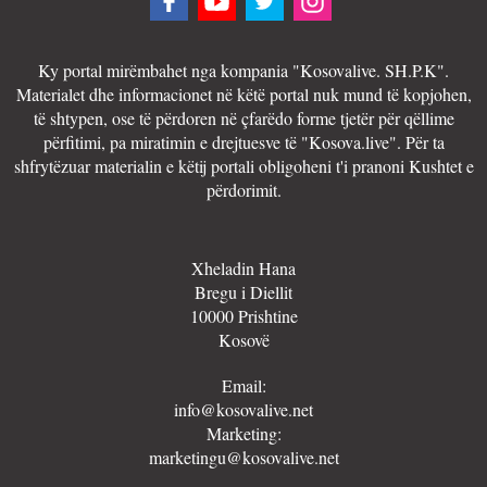
Ky portal mirëmbahet nga kompania "Kosovalive. SH.P.K".
Materialet dhe informacionet në këtë portal nuk mund të kopjohen,
të shtypen, ose të përdoren në çfarëdo forme tjetër për qëllime
përfitimi, pa miratimin e drejtuesve të "Kosova.live". Për ta
shfrytëzuar materialin e këtij portali obligoheni t'i pranoni Kushtet e
përdorimit.
Xheladin Hana
Bregu i Diellit
10000 Prishtine
Kosovë
Email:
info@kosovalive.net
Marketing:
marketingu@kosovalive.net