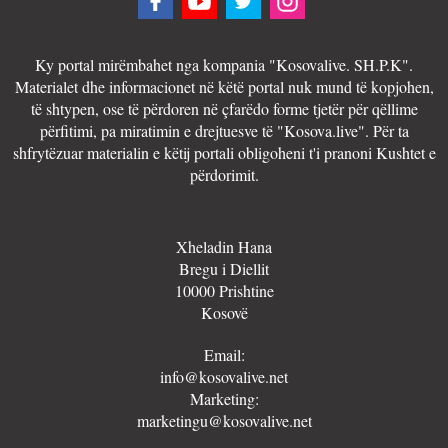
Ky portal mirëmbahet nga kompania "Kosovalive. SH.P.K".
Materialet dhe informacionet në këtë portal nuk mund të kopjohen,
të shtypen, ose të përdoren në çfarëdo forme tjetër për qëllime
përfitimi, pa miratimin e drejtuesve të "Kosova.live". Për ta
shfrytëzuar materialin e këtij portali obligoheni t'i pranoni Kushtet e
përdorimit.
Xheladin Hana
Bregu i Diellit
10000 Prishtine
Kosovë
Email:
info@kosovalive.net
Marketing:
marketingu@kosovalive.net