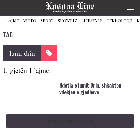
LAJME
VIDEO
SPORT
SHOWBIZ
LIFESTYLE
TEKNOLOGJI
K
TAG
lumi-drin
U gjetën 1 lajme:
Ndotja e lumit Drin, shkakton
vdekjen e gjedheve
TREGO MË SHUMË