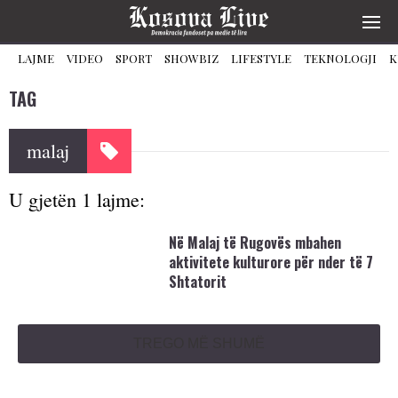
LAJME
VIDEO
SPORT
SHOWBIZ
LIFESTYLE
TEKNOLOGJI
K
TAG
malaj
U gjetën 1 lajme:
​Në Malaj të Rugovës mbahen
aktivitete kulturore për nder të 7
Shtatorit
TREGO MË SHUMË