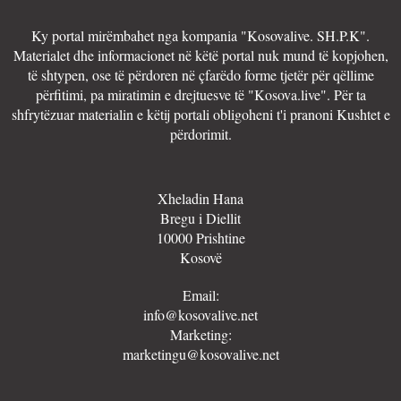
Ky portal mirëmbahet nga kompania "Kosovalive. SH.P.K".
Materialet dhe informacionet në këtë portal nuk mund të kopjohen,
të shtypen, ose të përdoren në çfarëdo forme tjetër për qëllime
përfitimi, pa miratimin e drejtuesve të "Kosova.live". Për ta
shfrytëzuar materialin e këtij portali obligoheni t'i pranoni Kushtet e
përdorimit.
Xheladin Hana
Bregu i Diellit
10000 Prishtine
Kosovë
Email:
info@kosovalive.net
Marketing:
marketingu@kosovalive.net