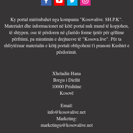
Ky portal mirëmbahet nga kompania "Kosovalive. SH.P.K".
Materialet dhe informacionet në këtë portal nuk mund të kopjohen,
të shtypen, ose të përdoren në çfarëdo forme tjetër për qëllime
përfitimi, pa miratimin e drejtuesve të "Kosova.live". Për ta
shfrytëzuar materialin e këtij portali obligoheni t'i pranoni Kushtet e
përdorimit.
Xheladin Hana
Bregu i Diellit
10000 Prishtine
Kosovë
Email:
info@kosovalive.net
Marketing:
marketingu@kosovalive.net