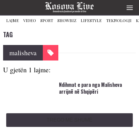
LAJME
VIDEO
SPORT
SHOWBIZ
LIFESTYLE
TEKNOLOGJI
K
TAG
malisheva
U gjetën 1 lajme:
Ndihmat e para nga Malisheva
arrijnë në Shqipëri
TREGO MË SHUMË