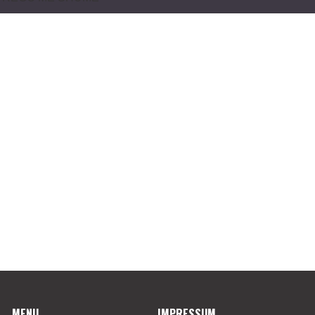
MENU
IMPRESSUM