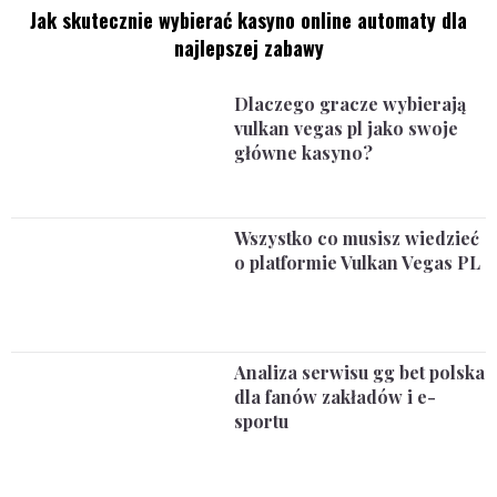
Jak skutecznie wybierać kasyno online automaty dla
najlepszej zabawy
Dlaczego gracze wybierają
vulkan vegas pl jako swoje
główne kasyno?
Wszystko co musisz wiedzieć
o platformie Vulkan Vegas PL
Analiza serwisu gg bet polska
dla fanów zakładów i e-
sportu