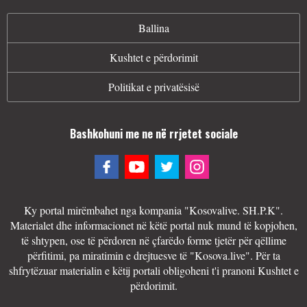
Ballina
Kushtet e përdorimit
Politikat e privatësisë
Bashkohuni me ne në rrjetet sociale
Ky portal mirëmbahet nga kompania "Kosovalive. SH.P.K".
Materialet dhe informacionet në këtë portal nuk mund të kopjohen,
të shtypen, ose të përdoren në çfarëdo forme tjetër për qëllime
përfitimi, pa miratimin e drejtuesve të "Kosova.live". Për ta
shfrytëzuar materialin e këtij portali obligoheni t'i pranoni Kushtet e
përdorimit.