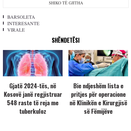
SHIKO TË GJITHA
BARSOLETA
INTERESANTE
VIRALE
SHËNDETËSI
Gjatë 2024-tës, në
Bie ndjeshëm lista e
Kosovë janë regjistruar
pritjes për operacione
548 raste të reja me
në Klinikën e Kirurgjisë
tuberkuloz
së Fëmijëve