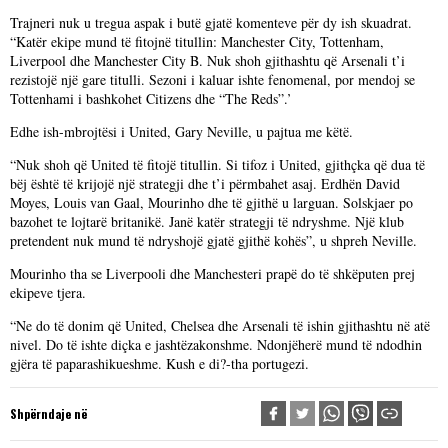
Trajneri nuk u tregua aspak i butë gjatë komenteve për dy ish skuadrat.
“Katër ekipe mund të fitojnë titullin: Manchester City, Tottenham,
Liverpool dhe Manchester City B. Nuk shoh gjithashtu që Arsenali t’i
rezistojë një gare titulli. Sezoni i kaluar ishte fenomenal, por mendoj se
Tottenhami i bashkohet Citizens dhe “The Reds”.’
Edhe ish-mbrojtësi i United, Gary Neville, u pajtua me këtë.
“Nuk shoh që United të fitojë titullin. Si tifoz i United, gjithçka që dua të
bëj është të krijojë një strategji dhe t’i përmbahet asaj. Erdhën David
Moyes, Louis van Gaal, Mourinho dhe të gjithë u larguan. Solskjaer po
bazohet te lojtarë britanikë. Janë katër strategji të ndryshme. Një klub
pretendent nuk mund të ndryshojë gjatë gjithë kohës”, u shpreh Neville.
Mourinho tha se Liverpooli dhe Manchesteri prapë do të shkëputen prej
ekipeve tjera.
“Ne do të donim që United, Chelsea dhe Arsenali të ishin gjithashtu në atë
nivel. Do të ishte diçka e jashtëzakonshme. Ndonjëherë mund të ndodhin
gjëra të paparashikueshme. Kush e di?-tha portugezi.
Shpërndaje në