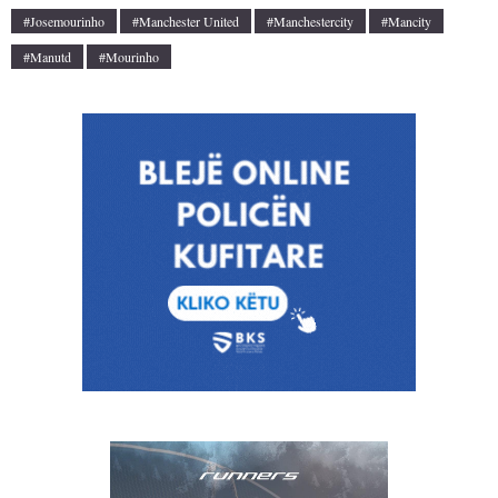
#josemourinho
#Manchester United
#manchestercity
#mancity
#manutd
#mourinho