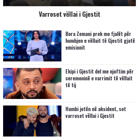
Varroset vëllai i Gjestit
Bora Zemani prek me fjalët për
humbjen e vëllait të Gjestit gjatë
emisionit
Ekipi i Gjestit del me njoftim për
ceremoninë e varrimit të vëllait
të tij
Humbi jetën në aksident, sot
varroset vëllai i Gjestit