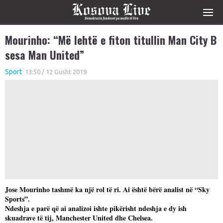
Mourinho: “Më lehtë e fiton titullin Man City B
sesa Man United”
Sport
13:50 / 12 Gusht 2019
Jose Mourinho tashmë ka një rol të ri. Ai është bërë analist në “Sky
Sports”.
Ndeshja e parë që ai analizoi ishte pikërisht ndeshja e dy ish
skuadrave të tij, Manchester United dhe Chelsea.