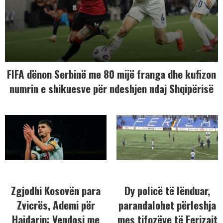
FIFA dënon Serbinë me 80 mijë franga dhe kufizon
numrin e shikuesve për ndeshjen ndaj Shqipërisë
Zgjodhi Kosovën para
Dy policë të lënduar,
Zvicrës, Ademi për
parandalohet përleshja
Hajdarin: Vendosi me
mes tifozëve të Ferizajt