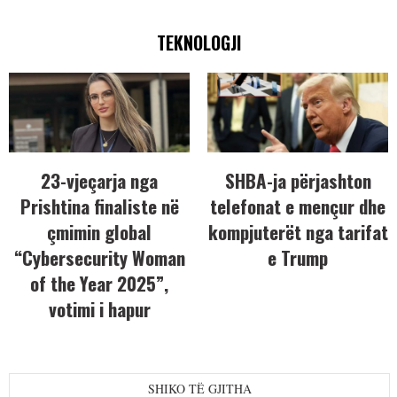
TEKNOLOGJI
23-vjeçarja nga
SHBA-ja përjashton
Prishtina finaliste në
telefonat e mençur dhe
çmimin global
kompjuterët nga tarifat
“Cybersecurity Woman
e Trump
of the Year 2025”,
votimi i hapur
SHIKO TË GJITHA