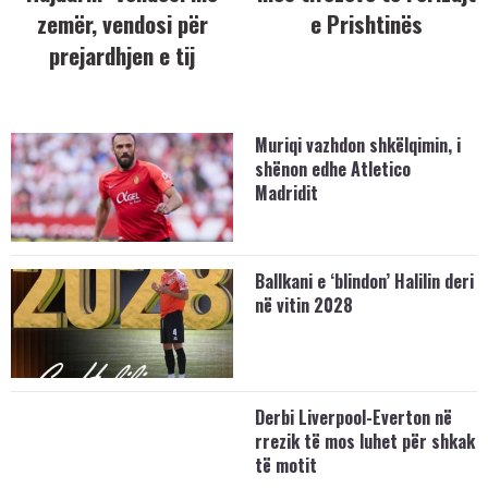
zemër, vendosi për
e Prishtinës
prejardhjen e tij
Muriqi vazhdon shkëlqimin, i
shënon edhe Atletico
Madridit
Ballkani e ‘blindon’ Halilin deri
në vitin 2028
Derbi Liverpool-Everton në
rrezik të mos luhet për shkak
të motit