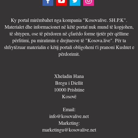
Ky portal mirëmbahet nga kompania "Kosovalive. SH.P.K".
Materialet dhe informacionet në këtë portal nuk mund të kopjohen,
të shtypen, ose të përdoren në çfarëdo forme tjetër për qëllime
përfitimi, pa miratimin e drejtuesve të "Kosova.live". Për ta
shfrytëzuar materialin e këtij portali obligoheni t'i pranoni Kushtet e
përdorimit.
Xheladin Hana
Bregu i Diellit
10000 Prishtine
Kosovë
Email:
info@kosovalive.net
Marketing:
marketingu@kosovalive.net