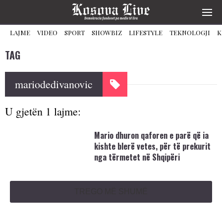
LAJME
VIDEO
SPORT
SHOWBIZ
LIFESTYLE
TEKNOLOGJI
K
TAG
mariodedivanovic
U gjetën 1 lajme:
Mario dhuron qaforen e parë që ia
kishte blerë vetes, për të prekurit
nga tërmetet në Shqipëri
TREGO MË SHUMË