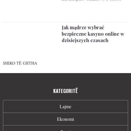
Jak mądrze wybrać
bezpieczne kasyno online w
dzisiejszych czasach
SHIKO TË GJITHA
KATEGORITË
Lajme
Ekonomi