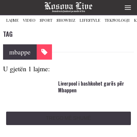
LAJME
VIDEO
SPORT
SHOWBIZ
LIFESTYLE
TEKNOLOGJI
K
TAG
mbappe
U gjetën 1 lajme:
Liverpool i bashkohet garës për
Mbappen
TREGO MË SHUMË