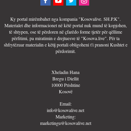
Ky portal mirëmbahet nga kompania "Kosovalive. SH.P.K".
Materialet dhe informacionet në këtë portal nuk mund të kopjohen,
të shtypen, ose të përdoren në çfarëdo forme tjetër për qëllime
përfitimi, pa miratimin e drejtuesve të "Kosova.live". Për ta
shfrytëzuar materialin e këtij portali obligoheni t'i pranoni Kushtet e
përdorimit.
Xheladin Hana
Bregu i Diellit
10000 Prishtine
Kosovë
Email:
info@kosovalive.net
Marketing:
marketingu@kosovalive.net