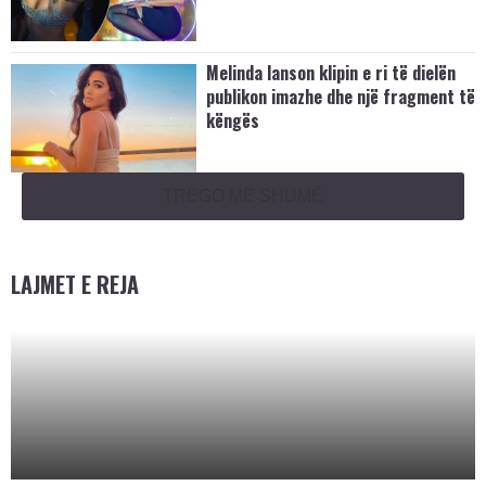
Melinda lanson klipin e ri të dielën
publikon imazhe dhe një fragment të
këngës
TREGO MË SHUMË
LAJMET E REJA