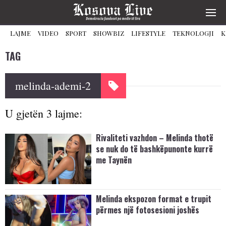
LAJME
VIDEO
SPORT
SHOWBIZ
LIFESTYLE
TEKNOLOGJI
K
TAG
melinda-ademi-2
U gjetën 3 lajme:
Rivaliteti vazhdon – Melinda thotë
se nuk do të bashkëpunonte kurrë
me Taynën
Melinda ekspozon format e trupit
përmes një fotosesioni joshës