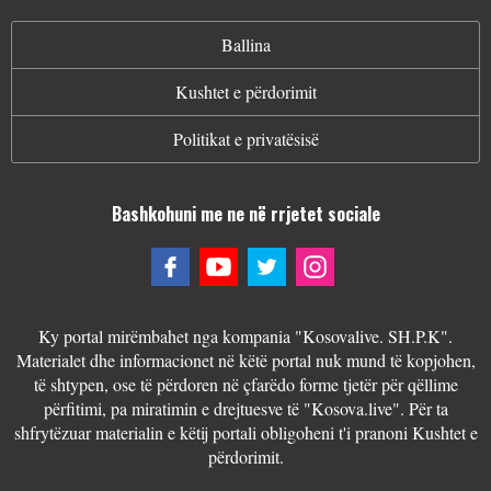
Ballina
Kushtet e përdorimit
Politikat e privatësisë
Bashkohuni me ne në rrjetet sociale
Ky portal mirëmbahet nga kompania "Kosovalive. SH.P.K".
Materialet dhe informacionet në këtë portal nuk mund të kopjohen,
të shtypen, ose të përdoren në çfarëdo forme tjetër për qëllime
përfitimi, pa miratimin e drejtuesve të "Kosova.live". Për ta
shfrytëzuar materialin e këtij portali obligoheni t'i pranoni Kushtet e
përdorimit.