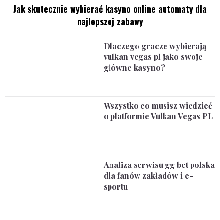
Jak skutecznie wybierać kasyno online automaty dla
najlepszej zabawy
Dlaczego gracze wybierają
vulkan vegas pl jako swoje
główne kasyno?
Wszystko co musisz wiedzieć
o platformie Vulkan Vegas PL
Analiza serwisu gg bet polska
dla fanów zakładów i e-
sportu