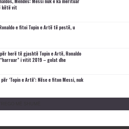
onaldos, Mendes: Messi nuk e ka merituar
 këtë vit
onaldo e fitoi Topin e Artë të pestë, u
 për herë të gjashtë Topin e Artë, Ronaldo
i “harruar” i vitit 2019 – golat dhe
t për ‘Topin e Artë’: Nëse e fiton Messi, nuk
TREGO MË SHUMË