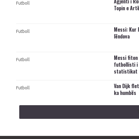
Agjenti i R
Futboll
Topin e Artë
Messi: Kur R
Futboll
lëndova
Messi fiton
Futboll
futbollisti 
statistikat
Van Dijk fle
Futboll
ka humbës