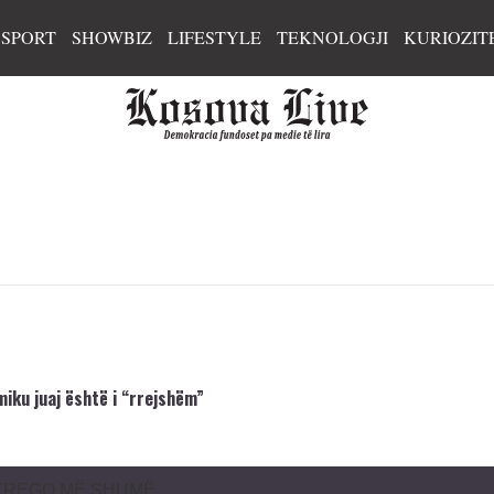
SPORT
SHOWBIZ
LIFESTYLE
TEKNOLOGJI
KURIOZIT
miku juaj është i “rrejshëm”
TREGO MË SHUMË