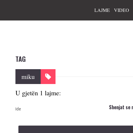
LAJME
VIDEO
TAG
miku
U gjetën 1 lajme:
Shenjat se 
Ide