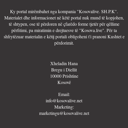
Ky portal mirëmbahet nga kompania "Kosovalive. SH.P.K".
Materialet dhe informacionet në këtë portal nuk mund të kopjohen,
të shtypen, ose të përdoren në çfarëdo forme tjetër për qëllime
përfitimi, pa miratimin e drejtuesve të "Kosova.live". Për ta
shfrytëzuar materialin e këtij portali obligoheni t'i pranoni Kushtet e
përdorimit.
Xheladin Hana
Bregu i Diellit
10000 Prishtine
Kosovë
Email:
info@kosovalive.net
Marketing:
marketingu@kosovalive.net