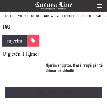
LAJME
VIDEO
SPORT
SHOWBIZ
LIFESTYLE
TEKNOLOGJI
K
TAG
mjerim
U gjetën 1 lajme:
Mjerim shqiptar, 8 orë rrugë për të
shkuar në shkollë
TREGO MË SHUMË