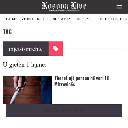
LAJME
VIDEO
SPORT
SHOWBIZ
LIFESTYLE
TEKNOLOGJI
K
TAG
mjet-i-mrehte
U gjetën 1 lajme:
Theret një person në veri të
Mitrovicës
TREGO MË SHUMË