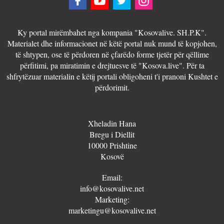
Ky portal mirëmbahet nga kompania "Kosovalive. SH.P.K".
Materialet dhe informacionet në këtë portal nuk mund të kopjohen,
të shtypen, ose të përdoren në çfarëdo forme tjetër për qëllime
përfitimi, pa miratimin e drejtuesve të "Kosova.live". Për ta
shfrytëzuar materialin e këtij portali obligoheni t'i pranoni Kushtet e
përdorimit.
Xheladin Hana
Bregu i Diellit
10000 Prishtine
Kosovë
Email:
info@kosovalive.net
Marketing:
marketingu@kosovalive.net